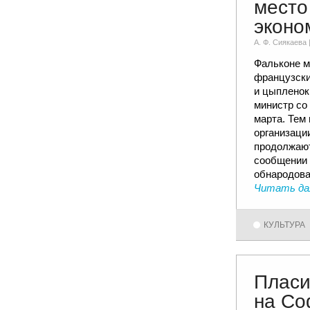
место
эконо
А. Ф. Сиякаевa 
Фальконе м
французски
и цыпленок,
министр со
марта. Тем
организаци
продолжают
сообщении 
обнародова
Читать да
КУЛЬТУРА
Пласи
на Со