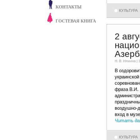
КОНТАКТЫ
КУЛЬТУРА
ГОСТЕВАЯ КНИГА
2 авгу
нацио
Азерб
Н. В. Няминa |
В оздорови
украинской
соревнован
фраза В.И. 
администра
праздничны
воздушно-д
вход в музе
Читать да
КУЛЬТУРА