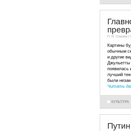
Главн
превр
П. И. Сомовa |
Картины бу
обычным ск
и другие ви
Джульетты 
появилась 
лучший тек
были незак
Читать да
КУЛЬТУРА
Путин