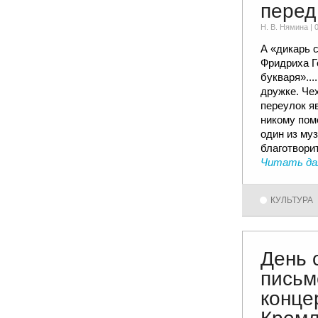
перед
Н. В. Няминa |
А «дикарь 
Фридриха Г
букваря»...
дружке. Че
переулок я
никому пом
один из му
благотвори
Читать да
КУЛЬТУРА
День 
письм
конце