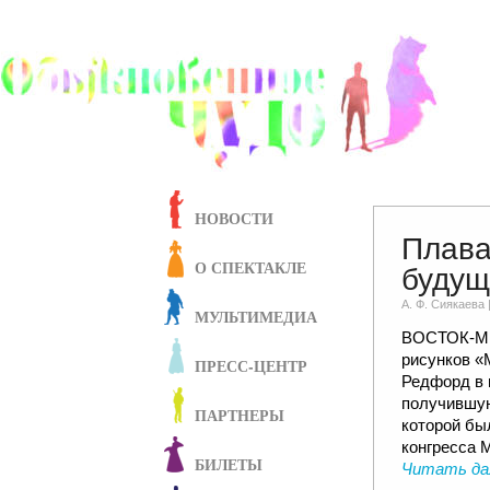
НОВОСТИ
Плав
О СПЕКТАКЛЕ
будущ
А. Ф. Сиякаевa 
МУЛЬТИМЕДИА
ВОСТОК-МЕ
рисунков «
ПРЕСС-ЦЕНТР
Редфорд в 
получившую
ПАРТНЕРЫ
которой бы
конгресса M
БИЛЕТЫ
Читать да