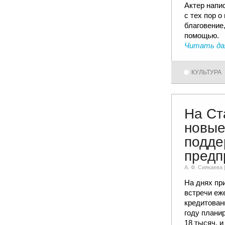
Актер напи
с тех пор о
благовение,
помощью.
Читать да
КУЛЬТУРА
На Ст
новые
подде
предп
А. Ф. Сиякаевa 
На днях пр
встречи еж
кредитован
году плани
18 тысяч, и