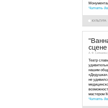
Монумента
Читать да
КУЛЬТУРА
"Ванн
сцене
А. Ф. Сиякаевa 
Театр слав
удивительн
нашим общи
«Дедушка».
не удивилс
медицинско
возможност
мастером 
Читать да