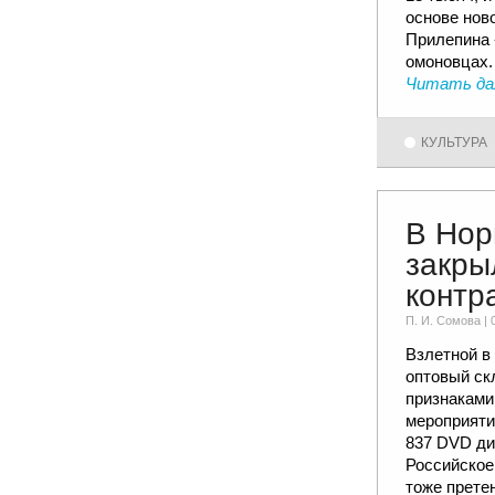
основе нов
Прилепина 
омоновцах.
Читать да
КУЛЬТУРА
В Нор
закры
контр
П. И. Сомовa |
Взлетной в
оптовый ск
признаками
мероприяти
837 DVD ди
Российское
тоже прете