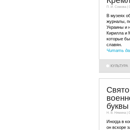
Крем
П. И. Сомовa |
В музеях о
журналы, п
Украины и 
Кирилла и 
которые бы
славян.
Читать да
КУЛЬТУРА
Свято
военн
буквы
Н. В. Няминa |
Иногда в к
он вскоре 