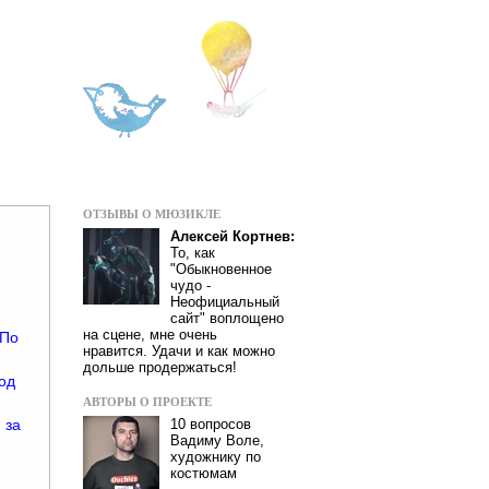
ОТЗЫВЫ О МЮЗИКЛЕ
Алексей Кортнев:
То, как
"Обыкновенное
чудо -
Неофициальный
сайт" воплощено
на сцене, мне очень
 По
нравится. Удачи и как можно
дольше продержаться!
Год
АВТОРЫ О ПРОЕКТЕ
 за
10 вопросов
Вадиму Воле,
художнику по
костюмам