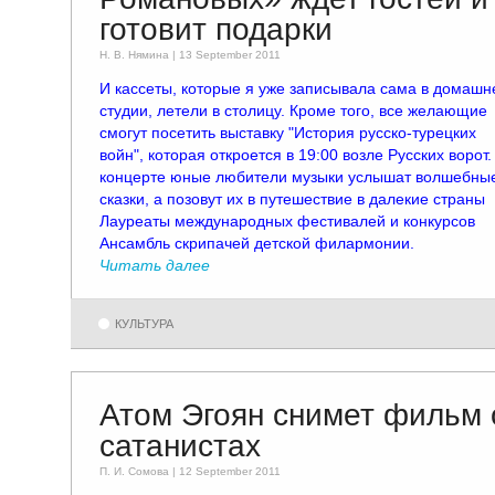
готовит подарки
Н. В. Няминa | 13 September 2011
И кассеты, которые я уже записывала сама в домашн
студии, летели в столицу. Кроме того, все желающие
смогут посетить выставку "История русско-турецких
войн", которая откроется в 19:00 возле Русских ворот.
концерте юные любители музыки услышат волшебны
сказки, а позовут их в путешествие в далекие страны
Лауреаты международных фестивалей и конкурсов
Ансамбль скрипачей детской филармонии.
Читать далее
КУЛЬТУРА
Атом Эгоян снимет фильм 
сатанистах
П. И. Сомовa | 12 September 2011