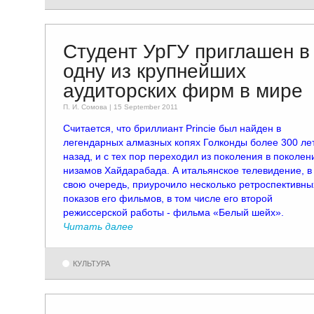
Студент УрГУ приглашен в
одну из крупнейших
аудиторских фирм в мире
П. И. Сомовa | 15 September 2011
Считается, что бриллиант Princie был найден в
легендарных алмазных копях Голконды более 300 ле
назад, и с тех пор переходил из поколения в поколен
низамов Хайдарабада. А итальянское телевидение, в
свою очередь, приурочило несколько ретроспективны
показов его фильмов, в том числе его второй
режиссерской работы - фильма «Белый шейх».
Читать далее
КУЛЬТУРА