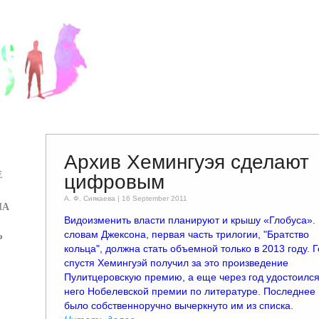
Архив Хемингуэя сделают
Е
цифровым
А. Ф. Сиякаевa | 16 September 2011
ИА
Видоизменить власти планируют и крышу «Глобуса».
словам Джексона, первая часть трилогии, "Братство
Р
кольца", должна стать объемной только в 2013 году. 
спустя Хемингуэй получил за это произведение
Пулитцеровскую премию, а еще через год удостоился
него Нобелевской премии по литературе. Последнее
было собственноручно вычеркнуто им из списка.