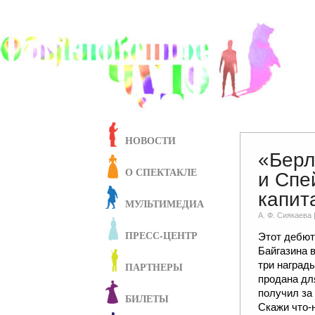
НОВОСТИ
«Берл
О СПЕКТАКЛЕ
и Спе
капит
МУЛЬТИМЕДИА
А. Ф. Сиякаевa 
ПРЕСС-ЦЕНТР
Этот дебют
Байгазина 
три наград
ПАРТНЕРЫ
продана для
получил за
БИЛЕТЫ
Скажи что-