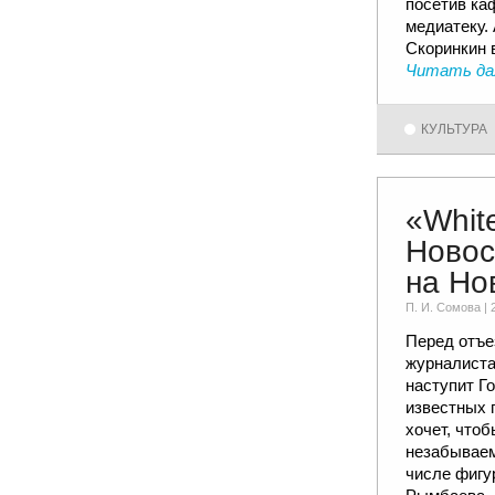
посетив ка
медиатеку.
Скоринкин 
Читать да
КУЛЬТУРА
«Whit
Новос
на Но
П. И. Сомовa |
Перед отъе
журналиста
наступит Г
известных 
хочет, что
незабываем
числе фигу