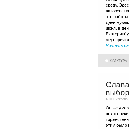
среду. Зде
авторов, т
это работы 
День музык
июня, в ден
Екатеринбу
мероприяти
Читать да
КУЛЬТУРА
Слава
выбо
А. Ф. Сиякаевa 
Он же умер 
поклонники
торжествен
этим было 