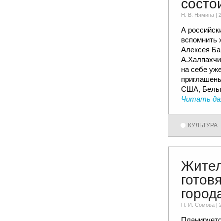
состо
Н. В. Няминa |
А российск
вспомнить 
Алексея Ба
А.Халпахчи
на себе уж
приглашены
США, Бельг
Читать да
КУЛЬТУРА
Жител
готов
город
П. И. Сомовa |
Планируетс