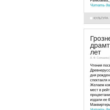
Рымбаева, 
Читать да
КУЛЬТУРА
Грозн
драмт
лет
А. Ф. Сиякаевa 
Чтения пос
Древнерусс
дня рожден
спектакля н
Желаем ком
мест в рей
процветания
издали ее 
Маквиртер
Читать да