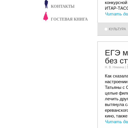
конкурсной
КОНТАКТЫ
ИТАР-ТАСС
Читать да
ГОСТЕВАЯ КНИГА
КУЛЬТУРА
ЕГЭ м
без с
Н. В. Няминa |
Как сказал
настроении
Татьяны с С
целые филь
лечить дру
вытянула с
ереванского
кино, такж
Читать да