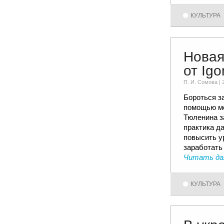
КУЛЬТУРА
Новая
от Igo
П. И. Сомовa |
Бороться з
помощью мо
Тюленина з
практика д
повысить ур
заработать 
Читать да
КУЛЬТУРА