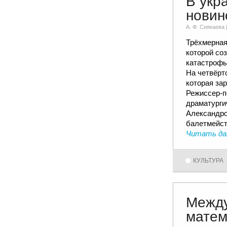
В укр
новин
А. Ф. Сиякаевa 
Трёхмерная 
которой со
катастрофы
На четвёрт
которая за
Режиссер-п
драматурги
Александро
балетмейст
Читать да
КУЛЬТУРА
Межд
матем