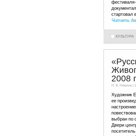
фестиваля-
документал
стартовал в
Читать да
КУЛЬТУРА
«Русс
Живоп
2008 
Н. В. Няминa |
Художник Е
ее произве
настроение
повествова
выбран по 
Двери цент
посетитель