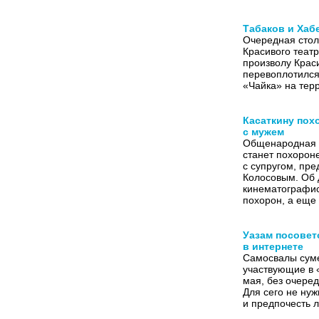
Табаков и Хаб
Очередная стол
Красивого теат
произволу Краси
перевоплотился.
«Чайка» на тер
Касаткину пох
с мужем
Общенародная 
станет похорон
с супругом, пр
Колосовым. Об 
кинематографис
похорон, а еще
Уазам посовет
в интернете
Самосвалы суме
участвующие в «
мая, без очеред
Для сего не нуж
и предпочесть 