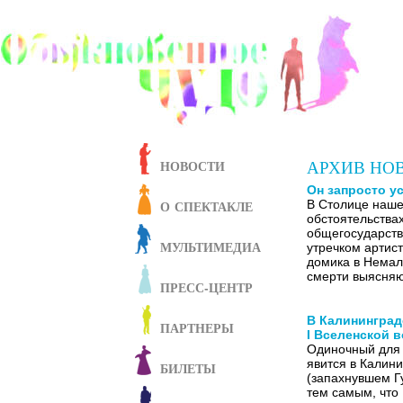
АРХИВ НО
НОВОСТИ
Он запросто у
О СПЕКТАКЛЕ
В Столице наше
обстоятельства
общегосударств
МУЛЬТИМЕДИА
утречком артист
домика в Немал
смерти выясняю
ПРЕСС-ЦЕНТР
В Калининград
ПАРТНЕРЫ
I Вселенской 
Одиночный для 
явится в Калини
БИЛЕТЫ
(запахнувшем Г
тем самым, что 