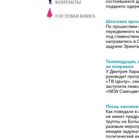
КОНТАКТЫ
состоявшееся дв
подарило одерж
ГОСТЕВАЯ КНИГА
Штатские прок
По прошествии 
передвижного 
под главенство
направились в 
задумки Эрмита
Телеведущая, п
не поправил
У Дмитрия Хара
руководит прог
«ТВ Центр», см
заступила певе
«NEW Самоцвет
Песнь сколков
Как поведали в
не имеет предр
труппы на Боль
разовым меропр
имидже задумал
политический е