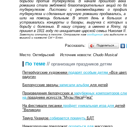
борьбой против туберкулеза. В начале прошлого века
ромашка стала эмблемой благотворительных акций по бо
туберкулезом. Листовки с рекомендациями о профил
туберкулеза и сделанные вручную ромашки продавались, а 
шли на помощь больным. В этот день в больших г
устраивались концерты и базары, выручка с которых 
борьбу с болезнью. В нашу страну, а именно в Ялту, пр
пришел в 1911 году по инициативе царской семьи Николая II.
Заметили опечатку в тексте. Отправьте нам
сообщение
или выделите е
мышкой и нажмите Ctrl + Enter.
Рассказать:
Поделиться…
Место: Октябрьский Источник новости:
Chudo Musical
По теме
//
организация праздников детям
Петербургские художники
подарят особым детям
«Все цвет
радуги»
Белорусские звезды
записали альбом
для детей
Произведения белорусских и
зарубежных композиторов сл
на
празднике искусств "Музы Нясвжа"
На фестивале писанки
пройдет уникальная игра для
детей
"Великодн
Темур Чхеидзе
собирается покинуть
БДТ
Нижегородцам предложат
оголиться для
массового