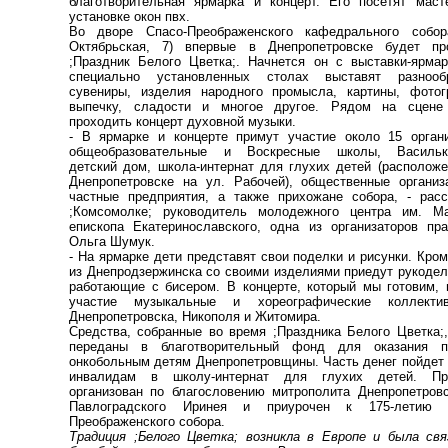
благотворительная ярмарка и концерт. Его посетят маст
установке окон пвх.
Во дворе Спасо-Преображенского кафедрального собор
Октябрьская, 7) впервые в Днепропетровске будет пр
;Праздник Белого Цветка;. Начнется он с выставки-ярмар
специально установленных столах выставят разнооб
сувениры, изделия народного промысла, картины, фотог
выпечку, сладости и многое другое. Рядом на сцене
проходить концерт духовной музыки.
- В ярмарке и концерте примут участие около 15 органи
общеобразовательные и Воскресные школы, Васильк
детский дом, школа-интернат для глухих детей (расположе
Днепро­петровске на ул. Рабочей), общественные организ
частные предприятия, а также прихожане собора, - расс
;Комсомолке; руководитель молодежного центра им. Ма
епископа Екатерино­славского, одна из организаторов пра
Ольга Шумук.
- На ярмарке дети представят свои поделки и рисунки. Кром
из Днепродзержинска со своими изделиями приедут рукодел
работающие с бисером. В концерте, который мы готовим, 
участие музыкальные и хореографические коллект
Днепропетровска, Никополя и Житомира.
Средства, собранные во время ;Праздника Белого Цветка;,
переданы в благотворительный фонд для оказания 
онкобольным детям Днепропетровщины. Часть денег пойдет 
инвалидам в школу-интернат для глухих детей. Пр
организован по благословению митрополита Днепропетровс
Павлоградского Иринея и приурочен к 175-летию 
Преображенского собора.
Традиция ;Белого Цветка; возникла в Европе и была свя