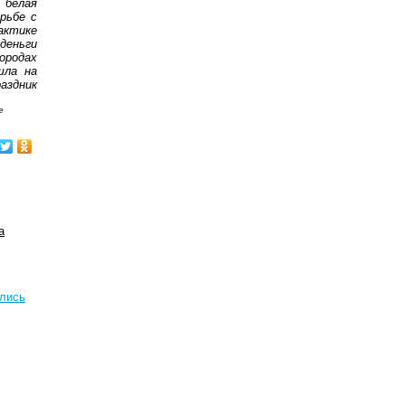
 белая
рьбе с
актике
деньги
ородах
шла на
аздник
е
а
ились