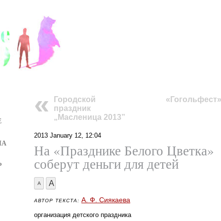
Городской
«Гогольфест
праздник
„Масленица 2013”
Е
2013 January 12, 12:04
ИА
На «Празднике Белого Цветка»
соберут деньги для детей
Р
A
A
А. Ф. Сиякаевa
АВТОР ТЕКСТА:
организация детского праздника