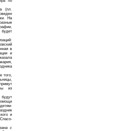
ера по
а (пл.
оведен
ки. На
разные
рафии,
 будет
заций:
овский
нная в
ации и
казала
кария,
здника
е того,
ьницы,
примут
ивы из
 будут
помощи
детям-
аздник
кого и
Спасо-
зана с