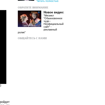
Читать полностью
ОБРАТИТЕ ВНИМАНИЕ
Новое видео:
"Мюзикл
"Обыкновенное
чудо -
Неофициальный
сайт" -
рекламный
ролик"
ОБЩАЙТЕСЬ С НАМИ
)
ройдет