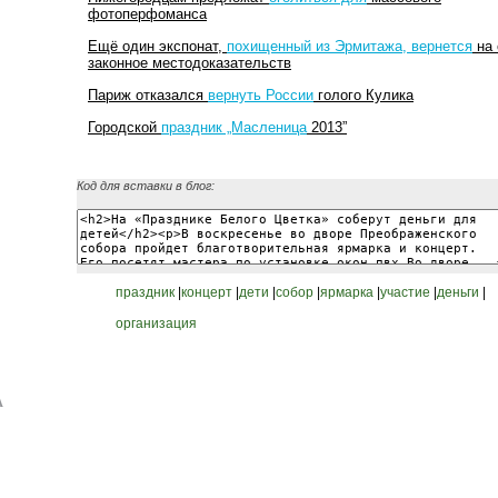
фотоперфоманса
Ещё один экспонат,
похищенный из Эрмитажа, вернется
на 
законное местодоказательств
Париж отказался
вернуть России
голого Кулика
Городской
праздник „Масленица
2013”
Код для вставки в блог:
праздник
|
концерт
|
дети
|
собор
|
ярмарка
|
участие
|
деньги
|
организация
А