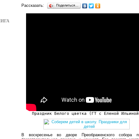
Рассказать:
Поделиться…
НИГА
Праздник Белого цветка (ГТ с Еленой Ильиной
В воскресенье во дворе Преображенского собора п