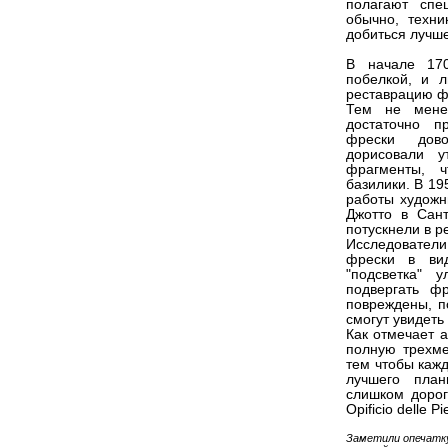
полагают спе
обычно, техни
добиться лучше
В начале 170
побелкой, и 
реставрацию ф
Тем не мене
достаточно п
фрески дово
дорисовали у
фрагменты, 
базилики. В 19
работы художн
Джотто в Сант
потускнели в р
Исследователи
фрески в вид
"подсветка" 
подвергать ф
повреждены, п
смогут увидеть
Как отмечает а
полную трехме
тем чтобы каж
лучшего план
слишком дорог
Opificio delle Pi
Заметили опечатк