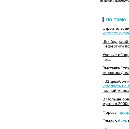
мышкой и нажмите C
По теме
Строительств
капелле с фр
Швейцарский
Нефертити п
Ученые обна
Гога
Выставка "Ук
киевском Дом
«31 декабря 
усталость не 
полной мере
В Польше об
музея в 2000г
Форбсы
прод
Стыдно
быть