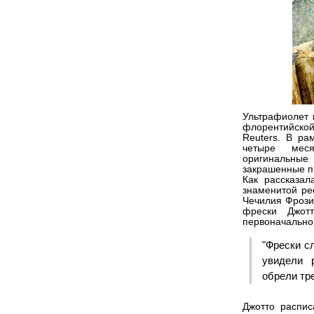
Ультрафиолет 
флорентийской
Reuters. В ра
четыре мес
оригинальные
закрашенные п
Как рассказал
знаменитой рес
Чечилия Фрозин
фрески Джот
первоначально
"Фрески с
увидели 
обрели тре
Джотто распис