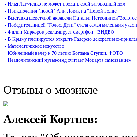
- Илья Лагутенко не может продать свой загородный дом
- Приключения "новой" Ани Лорак на "Новой волне"
- Выставка шерстяной акварели Натальи Нетрониной"Золотое 
- Победительницей "Голос. Дети" стала самая маленькая учас
- Филип Киркоров рекламирует смартфон +ВИДЕО
- В Крыму планируется открыть Галерею декоративно-прикла
- Математическое искусство
- Юбилейный вечер к 70-летию Богдана Ступки. ФОТО
- Неаполитанский музыковед считает Моцарта самозванцем
Отзывы о мюзикле
Алексей Кортнев: